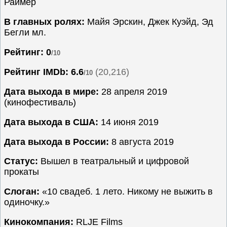
Раймер
Семейные
В главных ролях:
Майя Эрскин, Джек Куэйд, Эд
Сериалы
Бегли мл.
Спорт
Рейтинг: 0
/10
Триллеры
Рейтинг IMDb:
6.6
(20,216)
/10
Ужасы
Фантастика
Дата выхода в мире:
28 апреля 2019
(кинофестиваль)
Фэнтези
Ожидаемые
Дата выхода в США:
14 июня 2019
Новинки
Дата выхода в России:
8 августа 2019
кино
Статус:
Вышел в театральный и цифровой
прокаты
Слоган:
«10 свадеб. 1 лето. Никому не выжить в
одиночку.»
Кинокомпания:
RLJE Films