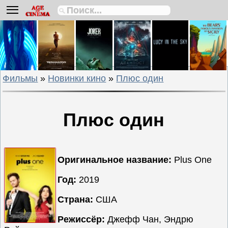
Биографии
Боевики
Вестерны
Военные
Фильмы
»
Новинки кино
»
Плюс один
Детективы
Драмы
Исторические
Плюс один
Комедии
Криминальные
Мелодрамы
Оригинальное название:
Plus One
Мультфильмы
Год:
2019
Мюзиклы
Страна:
США
Приключения
Русские
Режиссёр:
Джефф Чан, Эндрю
фильмы