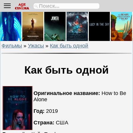
Биографии
Боевики
Вестерны
Военные
Фильмы
»
Ужасы
»
Как быть одной
Детективы
Драмы
Исторические
Как быть одной
Комедии
Криминальные
Мелодрамы
Оригинальное название:
How to Be
Alone
Мультфильмы
Мюзиклы
Год:
2019
Приключения
Страна:
США
Русские
фильмы