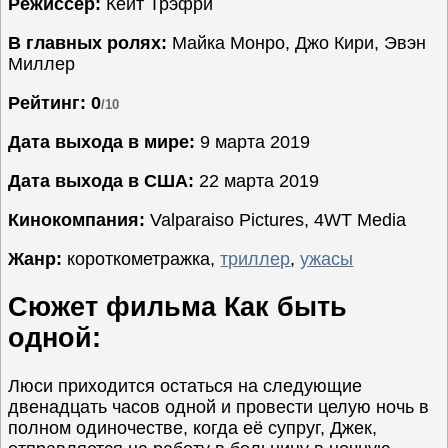
Режиссёр:
Кейт Трэфри
Семейные
В главных ролях:
Майка Монро, Джо Кири, Эвэн
Сериалы
Миллер
Спорт
Рейтинг: 0
/10
Триллеры
Дата выхода в мире:
9 марта 2019
Ужасы
Фантастика
Дата выхода в США:
22 марта 2019
Фэнтези
Кинокомпания:
Valparaiso Pictures, 4WT Media
Ожидаемые
Жанр:
короткометражка,
триллер
,
ужасы
Новинки
кино
Сюжет фильма Как быть
одной:
Люси приходится остаться на следующие
двенадцать часов одной и провести целую ночь в
полном одиночестве, когда её супруг, Джек,