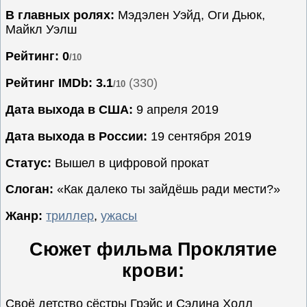
В главных ролях:
Мэдэлен Уэйд, Оги Дьюк,
Семейные
Майкл Уэлш
Сериалы
Рейтинг: 0
/10
Спорт
Триллеры
Рейтинг IMDb:
3.1
(330)
/10
Ужасы
Дата выхода в США:
9 апреля 2019
Фантастика
Дата выхода в России:
19 сентября 2019
Фэнтези
Статус:
Вышел в цифровой прокат
Ожидаемые
Новинки
Слоган:
«Как далеко ты зайдёшь ради мести?»
кино
Жанр:
триллер
,
ужасы
Сюжет фильма Проклятие
крови:
Своё детство сёстры Грэйс и Сэлина Холл