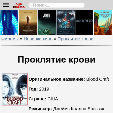
Биографии
Боевики
Вестерны
Военные
Фильмы
»
Новинки кино
»
Проклятие крови
Детективы
Драмы
Исторические
Проклятие крови
Комедии
Криминальные
Мелодрамы
Оригинальное название:
Blood Craft
Мультфильмы
Год:
2019
Мюзиклы
Страна:
США
Приключения
Русские
Режиссёр:
Джеймс Каллэн Брэссэк
фильмы