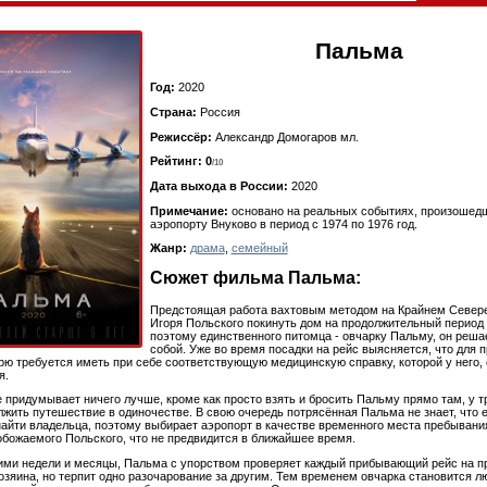
Пальма
Год:
2020
Страна:
Россия
Режиссёр:
Александр Домогаров мл.
Рейтинг: 0
/10
Дата выхода в России:
2020
Примечание:
основано на реальных событиях, произошед
аэропорту Внуково в период с 1974 по 1976 год.
Жанр:
драма
,
семейный
Сюжет фильма Пальма:
Предстоящая работа вахтовым методом на Крайнем Север
Игоря Польского покинуть дом на продолжительный период
поэтому единственного питомца - овчарку Пальму, он решае
собой. Уже во время посадки на рейс выясняется, что для 
рю требуется иметь при себе соответствующую медицинскую справку, которой у него, 
я.
е придумывает ничего лучше, кроме как просто взять и бросить Пальму прямо там, у 
лжить путешествие в одиночестве. В свою очередь потрясённая Пальма не знает, что 
найти владельца, поэтому выбирает аэропорт в качестве временного места пребывани
божаемого Польского, что не предвидится в ближайшее время.
ними недели и месяцы, Пальма с упорством проверяет каждый прибывающий рейс на п
озяина, но терпит одно разочарование за другим. Тем временем овчарка становится 