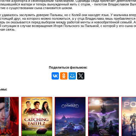
 гостей аэропорта и своеобразным талисманом. Однажды сюда прилетает девятилетни
 лишившийся матери и теперь вынужденный жить с отцом, - пилотом Владиславом Вал
стие о существовании сына становится шоком.
 удавалось заслужить доверие Пальмы, но с Колей они находят язык. У мальчика впе
стоящий друг, на которого можно положиться, а у отца Владислава лишь прибавляется
перь он оказывается перед выбором между работой мечты и новообретённой семьёй. А
й ситуации в случае возвращения Игоря Польского за Пальмой, с которой у его сына 
ная связь.
Поделиться фильмом:
ьмы: