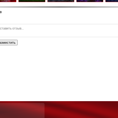
0
азместить