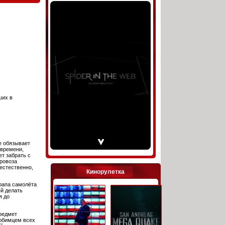
ших в
е обязывает
 времени,
т забрать с
провоза
естественно,
Кинорулетка
трапа самолёта
ей делать
я до
редмет
любимцем всех