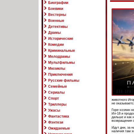
Биографии
Боевики
Вестерны
Военные
Детективы
Драмы
Исторические
Комедии
Криминальные
Мелодрамы
Мультфильмы
Мюзиклы
Приключения
Русские фильмы
Семейные
Сериалы
Спорт
животного Иго
не оказываетс
Триллеры
Горе-хозяин н
Ужасы
Ил-18 и продо
Фантастика
дальше и как 
возвращения о
Фэнтези
Идут дни, за 
Ожидаемые
наличия там х