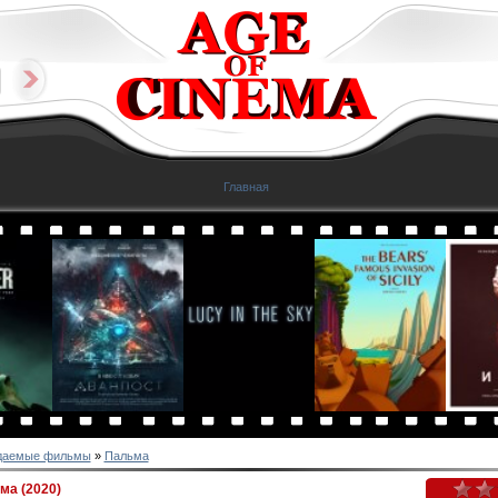
Главная
даемые фильмы
»
Пальма
а (2020)