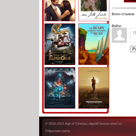
Всего отзывов
:
Войти:
Р
© 2016-2021
Age of Cinema
| AgeofCinema.net
uCoz
Обратная связь