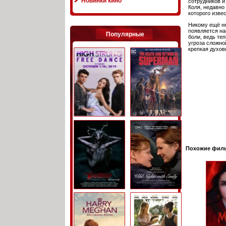
Новинки кино
сотрудников и
Коля, недавно
которого изве
Никому ещё не
появляется на
Популярные
боли, ведь те
угроза сложно
крепкая духов
Похожие фил