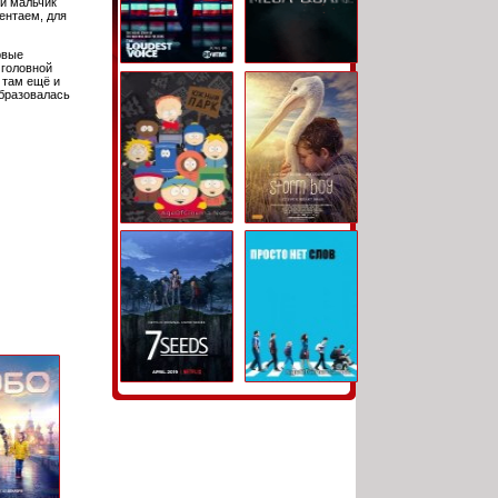
й мальчик
ентаем, для
рвые
 головной
 там ещё и
образовалась