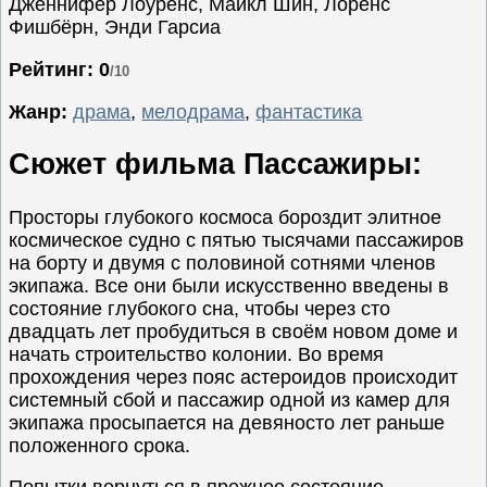
Дженнифер Лоуренс, Майкл Шин, Лоренс
Фишбёрн, Энди Гарсиа
Семейные
Сериалы
Рейтинг: 0
/10
Спорт
Жанр:
драма
,
мелодрама
,
фантастика
Триллеры
Сюжет фильма Пассажиры:
Ужасы
Фантастика
Просторы глубокого космоса бороздит элитное
Фэнтези
космическое судно с пятью тысячами пассажиров
Ожидаемые
на борту и двумя с половиной сотнями членов
экипажа. Все они были искусственно введены в
Новинки
состояние глубокого сна, чтобы через сто
кино
двадцать лет пробудиться в своём новом доме и
начать строительство колонии. Во время
прохождения через пояс астероидов происходит
системный сбой и пассажир одной из камер для
экипажа просыпается на девяносто лет раньше
положенного срока.