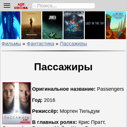
Биографии
Боевики
Вестерны
Военные
Фильмы
»
Фантастика
»
Пассажиры
Детективы
Драмы
Исторические
Пассажиры
Комедии
Криминальные
Мелодрамы
Оригинальное название:
Passengers
Мультфильмы
Год:
2016
Мюзиклы
Режиссёр:
Мортен Тильдум
Приключения
Русские
В главных ролях:
Крис Пратт,
фильмы