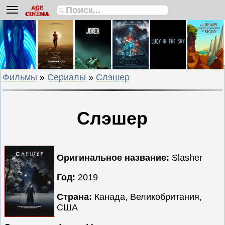
Биографии
Боевики
Вестерны
Военные
Фильмы
»
Сериалы
»
Слэшер
Детективы
Драмы
Исторические
Слэшер
Комедии
Криминальные
Мелодрамы
Оригинальное название:
Slasher
Мультфильмы
Год:
2019
Мюзиклы
Страна:
Канада, Великобритания,
Приключения
США
Русские
фильмы