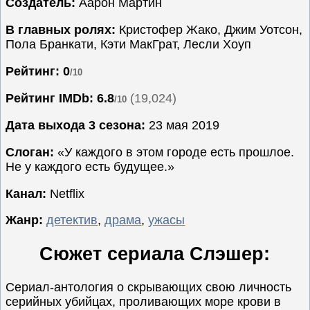
Создатель:
Аарон Мартин
Семейные
В главных ролях:
Кристофер Жако, Джим Уотсон,
Сериалы
Пола Бранкати, Кэти МакГрат, Лесли Хоуп
Спорт
Рейтинг: 0
/10
Триллеры
Рейтинг IMDb:
6.8
(19,024)
/10
Ужасы
Фантастика
Дата выхода 3 сезона:
23 мая 2019
Фэнтези
Слоган:
«У каждого в этом городе есть прошлое.
Ожидаемые
Не у каждого есть будущее.»
Новинки
Канал:
Netflix
кино
Жанр:
детектив
,
драма
,
ужасы
Сюжет сериала Слэшер:
Сериал-антология о скрывающих свою личность
серийных убийцах, проливающих море крови в