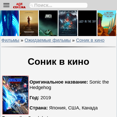
Биографии
Боевики
Вестерны
Военные
Фильмы
»
Ожидаемые фильмы
»
Соник в кино
Детективы
Драмы
Исторические
Соник в кино
Комедии
Криминальные
Мелодрамы
Оригинальное название:
Sonic the
Hedgehog
Мультфильмы
Мюзиклы
Год:
2019
Приключения
Страна:
Япония, США, Канада
Русские
фильмы