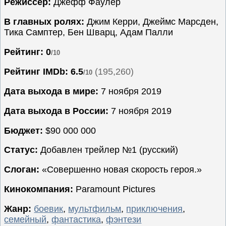
Режиссёр:
Джефф Фаулер
Семейные
В главных ролях:
Джим Керри, Джеймс Марсден,
Сериалы
Тика Самптер, Бен Шварц, Адам Палли
Спорт
Рейтинг: 0
/10
Триллеры
Рейтинг IMDb:
6.5
(195,260)
/10
Ужасы
Фантастика
Дата выхода в мире:
7 ноября 2019
Фэнтези
Дата выхода в России:
7 ноября 2019
Ожидаемые
Бюджет:
$90 000 000
Новинки
кино
Статус:
Добавлен трейлер №1 (русский)
Слоган:
«Совершенно новая скорость героя.»
Кинокомпания:
Paramount Pictures
Жанр:
боевик
,
мультфильм
,
приключения
,
семейный
,
фантастика
,
фэнтези