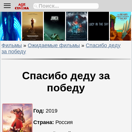
Биографии
Боевики
Вестерны
Военные
Фильмы
»
Ожидаемые фильмы
»
Спасибо деду
Детективы
за победу
Драмы
Исторические
Комедии
Спасибо деду за
Криминальные
победу
Мелодрамы
Мультфильмы
Мюзиклы
Год:
2019
Приключения
Страна:
Россия
Русские
фильмы