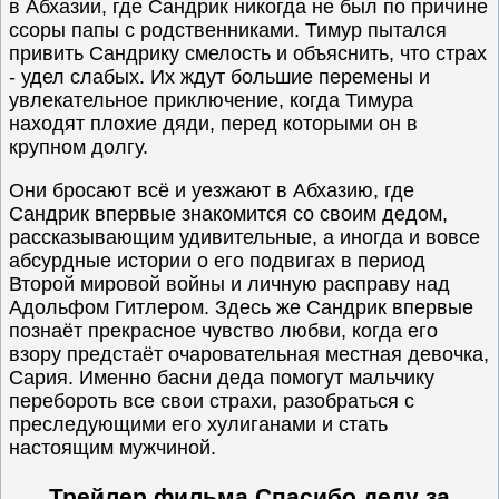
в Абхазии, где Сандрик никогда не был по причине
ссоры папы с родственниками. Тимур пытался
привить Сандрику смелость и объяснить, что страх
- удел слабых. Их ждут большие перемены и
увлекательное приключение, когда Тимура
находят плохие дяди, перед которыми он в
крупном долгу.
Они бросают всё и уезжают в Абхазию, где
Сандрик впервые знакомится со своим дедом,
рассказывающим удивительные, а иногда и вовсе
абсурдные истории о его подвигах в период
Второй мировой войны и личную расправу над
Адольфом Гитлером. Здесь же Сандрик впервые
познаёт прекрасное чувство любви, когда его
взору предстаёт очаровательная местная девочка,
Сария. Именно басни деда помогут мальчику
перебороть все свои страхи, разобраться с
преследующими его хулиганами и стать
настоящим мужчиной.
Трейлер фильма Спасибо деду за