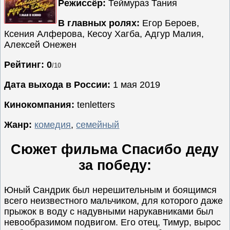
Режиссёр:
Теймураз Тания
Семейные
В главных ролях:
Егор Бероев,
Сериалы
Ксения Алферова, Кесоу Хагба, Адгур Малия,
Алексей Онежен
Спорт
Триллеры
Рейтинг: 0
/10
Ужасы
Дата выхода в России:
1 мая 2019
Фантастика
Кинокомпания:
tenletters
Фэнтези
Ожидаемые
Жанр:
комедия
,
семейный
Новинки
Сюжет фильма Спасибо деду
кино
за победу:
Юный Сандрик был нерешительным и боящимся
всего неизвестного мальчиком, для которого даже
прыжок в воду с надувными нарукавниками был
невообразимом подвигом. Его отец, Тимур, вырос