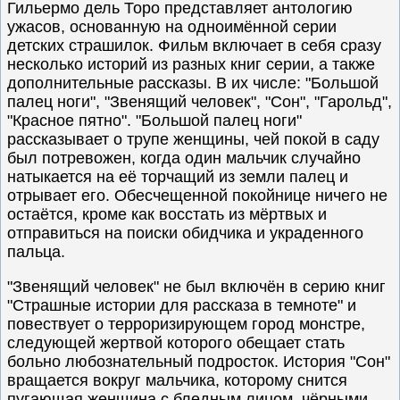
Гильермо дель Торо представляет антологию
ужасов, основанную на одноимённой серии
детских страшилок. Фильм включает в себя сразу
несколько историй из разных книг серии, а также
дополнительные рассказы. В их числе: "Большой
палец ноги", "Звенящий человек", "Сон", "Гарольд",
"Красное пятно". "Большой палец ноги"
рассказывает о трупе женщины, чей покой в саду
был потревожен, когда один мальчик случайно
натыкается на её торчащий из земли палец и
отрывает его. Обесчещенной покойнице ничего не
остаётся, кроме как восстать из мёртвых и
отправиться на поиски обидчика и украденного
пальца.
"Звенящий человек" не был включён в серию книг
"Страшные истории для рассказа в темноте" и
повествует о терроризирующем город монстре,
следующей жертвой которого обещает стать
больно любознательный подросток. История "Сон"
вращается вокруг мальчика, которому снится
пугающая женщина с бледным лицом, чёрными