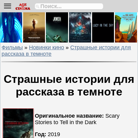
Биографии
Боевики
Вестерны
Военные
Фильмы
»
Новинки кино
»
Страшные истории для
Детективы
рассказа в темноте
Драмы
Исторические
Комедии
Страшные истории для
Криминальные
рассказа в темноте
Мелодрамы
Мультфильмы
Мюзиклы
Оригинальное название:
Scary
Приключения
Stories to Tell in the Dark
Русские
Год:
2019
фильмы