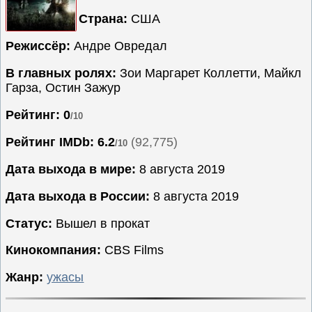
Страна:
США
Семейные
Сериалы
Режиссёр:
Андре Овредал
Спорт
В главных ролях:
Зои Маргарет Коллетти, Майкл
Триллеры
Гарза, Остин Зажур
Ужасы
Рейтинг: 0
/10
Фантастика
Рейтинг IMDb:
6.2
(92,775)
/10
Фэнтези
Ожидаемые
Дата выхода в мире:
8 августа 2019
Новинки
Дата выхода в России:
8 августа 2019
кино
Статус:
Вышел в прокат
Кинокомпания:
CBS Films
Жанр:
ужасы