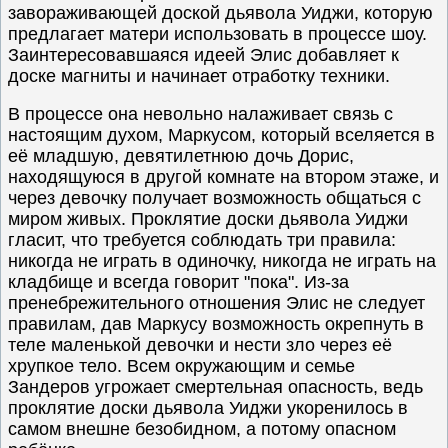
завораживающей доской дьявола Уиджи, которую
предлагает матери использовать в процессе шоу.
Заинтересовавшаяся идеей Элис добавляет к
доске магниты и начинает отработку техники.
В процессе она невольно налаживает связь с
настоящим духом, Маркусом, который вселяется в
её младшую, девятилетнюю дочь Дорис,
находящуюся в другой комнате на втором этаже, и
через девочку получает возможность общаться с
миром живых. Проклятие доски дьявола Уиджи
гласит, что требуется соблюдать три правила:
никогда не играть в одиночку, никогда не играть на
кладбище и всегда говорит "пока". Из-за
пренебрежительного отношения Элис не следует
правилам, дав Маркусу возможность окрепнуть в
теле маленькой девочки и нести зло через её
хрупкое тело. Всем окружающим и семье
Зандеров угрожает смертельная опасность, ведь
проклятие доски дьявола Уиджи укоренилось в
самом внешне безобидном, а потому опасном