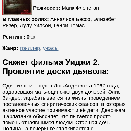
Режиссёр:
Майк Флэнеган
Семейные
Сериалы
В главных ролях:
Анналиса Бассо, Элизабет
Ризер, Лулу Уилсон, Генри Томас
Спорт
Триллеры
Рейтинг: 0
/10
Ужасы
Жанр:
триллер
,
ужасы
Фантастика
Сюжет фильма Уиджи 2.
Фэнтези
Ожидаемые
Проклятие доски дьявола:
Новинки
кино
Один из пригородов Лос-Анджелеса 1967 года,
овдовевшая мать-одиночка двух дочерей, Элис
Зандер, зарабатывается на жизнь проведением
постановочных спиритических сеансов, в которых
активное участие принимают и её дети. Девочкам
шарлатанка объясняет, что пытается просто
помочь отчаявшимся людям. Старшая дочь
Полина на вечеринке сталкивается с