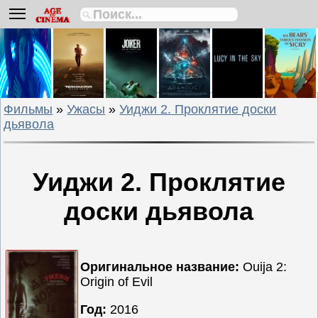
Биографии
Боевики
Вестерны
Военные
Фильмы
»
Ужасы
»
Уиджи 2. Проклятие доски
Детективы
дьявола
Драмы
Исторические
Комедии
Уиджи 2. Проклятие
Криминальные
доски дьявола
Мелодрамы
Мультфильмы
Мюзиклы
Оригинальное название:
Ouija 2:
Приключения
Origin of Evil
Русские
Год:
2016
фильмы