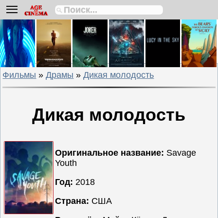
Биографии
Боевики
Вестерны
Военные
Фильмы
»
Драмы
»
Дикая молодость
Детективы
Драмы
Исторические
Дикая молодость
Комедии
Криминальные
Мелодрамы
Оригинальное название:
Savage
Youth
Мультфильмы
Мюзиклы
Год:
2018
Приключения
Страна:
США
Русские
фильмы