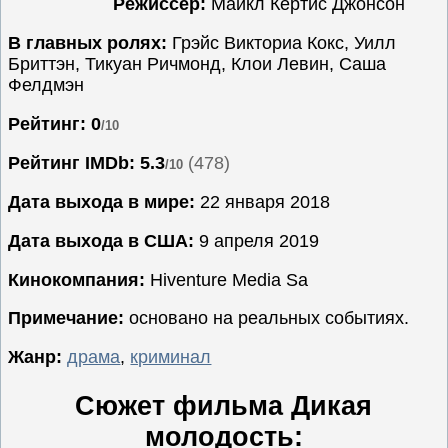
Режиссёр:
Майкл Кёртис Джонсон
Семейные
В главных ролях:
Грэйс Викториа Кокс, Уилл
Сериалы
Бриттэн, Тикуан Ричмонд, Клои Левин, Саша
Фелдмэн
Спорт
Триллеры
Рейтинг: 0
/10
Ужасы
Рейтинг IMDb:
5.3
(478)
/10
Фантастика
Дата выхода в мире:
22 января 2018
Фэнтези
Ожидаемые
Дата выхода в США:
9 апреля 2019
Новинки
Кинокомпания:
Hiventure Media Sa
кино
Примечание:
основано на реальных событиях.
Жанр:
драма
,
криминал
Сюжет фильма Дикая
молодость: