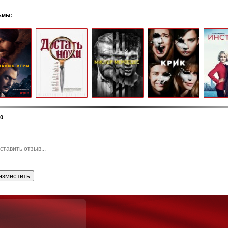
ьмы:
0
азместить