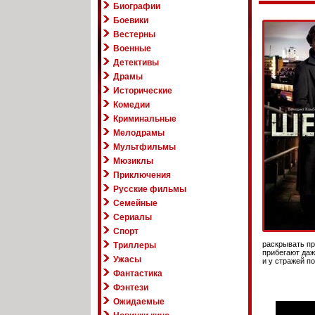
Биографии
Боевики
Вестерны
Военные
Детективы
Драмы
Исторические
Комедии
Криминальные
Мелодрамы
Мультфильмы
Мюзиклы
Приключения
Русские фильмы
Семейные
Сериалы
Спорт
раскрывать пр
Триллеры
прибегают даж
Ужасы
и у стражей п
Фантастика
Фэнтези
Ожидаемые