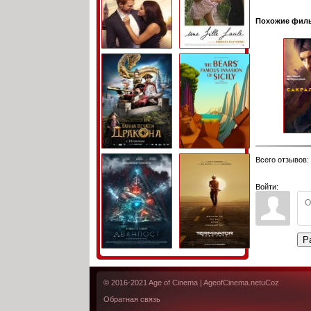
Похожие фил
Всего отзывов
:
Войти:
Р
© 2016-2021
Age of Cinema
| AgeofCinema.net
uCoz
Обратная связь