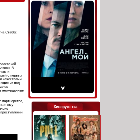
Уна Стаббс
ролевской
атсон. В
чным и
рый с первых
и качествами.
ющие из под
жаясь
е неожиданные
е партнёрство,
огая ему
Кинорулетка
лярно
 преступлений