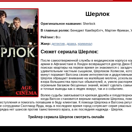
Шерлок
Оригинальное название:
Sherlock
В главных ролях:
Бенедикт Камбербэтч, Мартин Фриман, 
Рейтинг: 0
/10
Жанр:
детектив
,
драма
,
криминал
Сюжет сериала Шерлок:
После самоотверженной службы в медицинском корпусе ко
армии в Афганистане в Лондон возвращается доктор Джон В
поисках квартиры на первое время он знакомится с загадо
удивительным частным сыщиком, Шерлоком Холмсом, кото
минут поражает Ватсона своим интеллектом и дедуктивным
Шерлок обращает внимание на малейшие мелочи, ускольза
взора большинства простых обывателей, и, умело распоря
огромным багажом бесценных знаний, может сделать самы
и точные выводы как о людях вокруг, так и о событиях.
Волею судьбы завязывается крепкая дружба и плодотворно
когда Ватсон становится верным напарником Шерлока, пом
еступления и помогать попавшим в беду клиентам. К помощи Шерлока и Ватсона регу
е сотрудники Скотланд-Ярда, ведь в последнее время город сотрясает серия ужасных
орядка нет шансов против таинственного врага, а их последняя надежда - Шерлок.
Трейлер сериала Шерлок смотреть онлайн