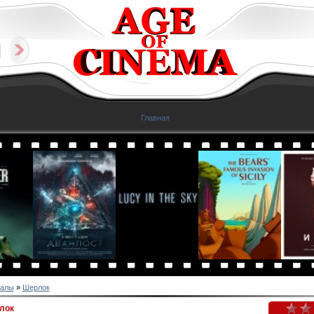
Главная
алы
»
Шерлок
лок