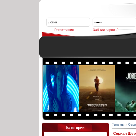
Регистрация
Забыли пароль?
Фильмы
»
Сери
Категории
Сериал Шер