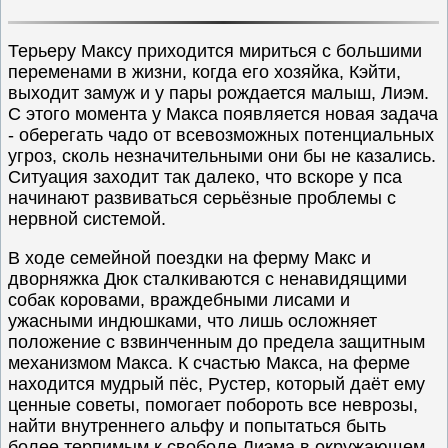
Терьеру Максу приходится мириться с большими
переменами в жизни, когда его хозяйка, Кэйти,
выходит замуж и у пары рождается малыш, Лиэм.
С этого момента у Макса появляется новая задача
- оберегать чадо от всевозможных потенциальных
угроз, сколь незначительными они бы не казались.
Ситуация заходит так далеко, что вскоре у пса
начинают развиваться серьёзные проблемы с
нервной системой.
В ходе семейной поездки на ферму Макс и
дворняжка Дюк сталкиваются с ненавидящими
собак коровами, враждебными лисами и
ужасными индюшками, что лишь осложняет
положение с взвинченным до предела защитным
механизмом Макса. К счастью Макса, на ферме
находится мудрый пёс, Рустер, который даёт ему
ценные советы, помогает побороть все неврозы,
найти внутреннего альфу и попытаться быть
более терпимым к свободе Лиэма в окружающем