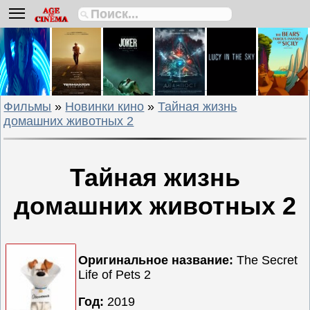
Биографии
Боевики
Вестерны
Военные
Фильмы
»
Новинки кино
»
Тайная жизнь
Детективы
домашних животных 2
Драмы
Исторические
Комедии
Тайная жизнь
Криминальные
домашних животных 2
Мелодрамы
Мультфильмы
Мюзиклы
Оригинальное название:
The Secret
Приключения
Life of Pets 2
Русские
Год:
2019
фильмы