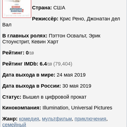
Страна:
США
Семейные
Сериалы
Режиссёр:
Крис Рено, Джонатан дел
Вал
Спорт
Триллеры
В главных ролях:
Пэттон Освальт, Эрик
Стоунстрит, Кевин Харт
Ужасы
Фантастика
Рейтинг: 0
/10
Фэнтези
Рейтинг IMDb:
6.4
(79,404)
/10
Ожидаемые
Дата выхода в мире:
24 мая 2019
Новинки
кино
Дата выхода в России:
30 мая 2019
Статус:
Вышел в цифровой прокат
Кинокомпания:
Illumination, Universal Pictures
Жанр:
комедия
,
мультфильм
,
приключения
,
семейный